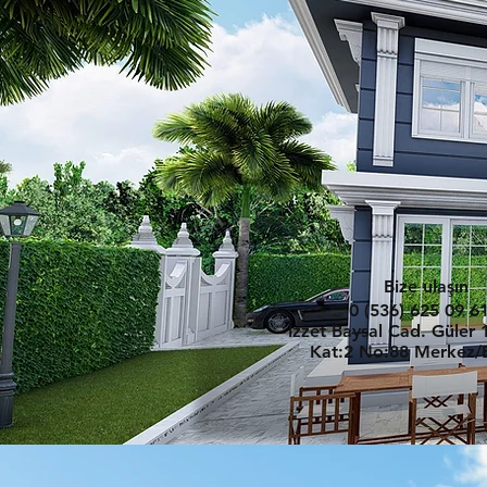
Bize ulaşın
0 (536) 625 09 6
İzzet Baysal Cad. Güler 1
Kat:2
No:88 Merkez