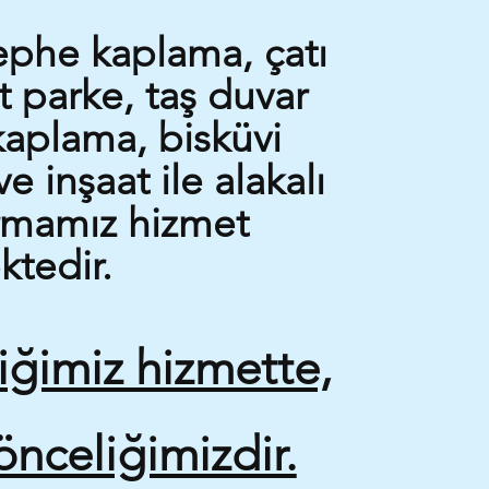
cephe kaplama, çatı
 parke, taş duvar
kaplama, bisküvi
 inşaat ile alakalı
irmamız hizmet
ktedir.
diğimiz hizmette,
önceliğimizdir.