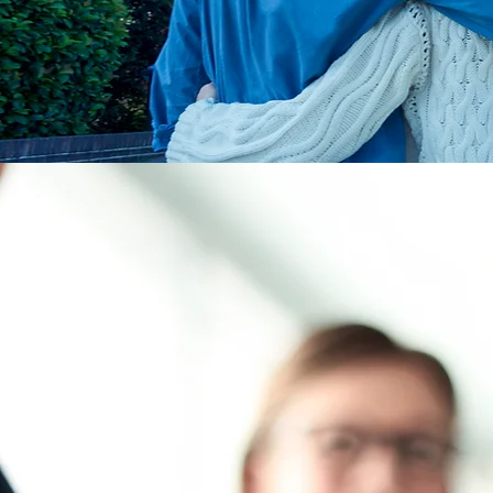
İnşaatta Bü