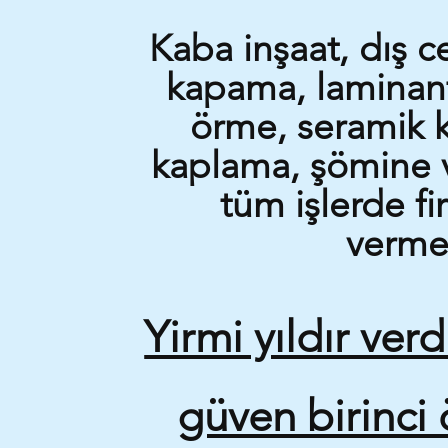
Kaba inşaat, dış 
kapama, laminant
örme, seramik 
kaplama, şömine ve
tüm işlerde f
verme
Yirmi yıldır ver
güven birinci 