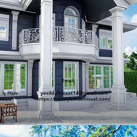
Email
1
yesildalinsaat14@gmail.com
 İş Hanı
/BOLU
https://www.yesildalinsaat.com/